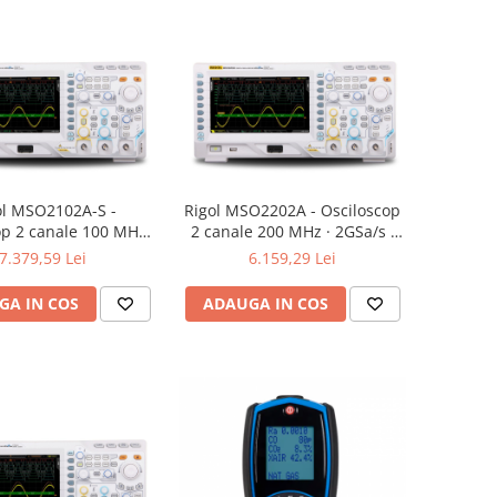
ol MSO2102A-S -
Rigol MSO2202A - Osciloscop
op 2 canale 100 MHz ·
2 canale 200 MHz · 2GSa/s ·
 14 Mpts · 16 canale
14Mpts · 16 canale digitale
7.379,59 Lei
6.159,29 Lei
 · generator semnal 2
canale
GA IN COS
ADAUGA IN COS