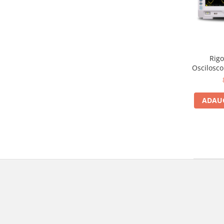
Rigo
Oscilosco
2GSa/s ·
digitale 
ADAUG