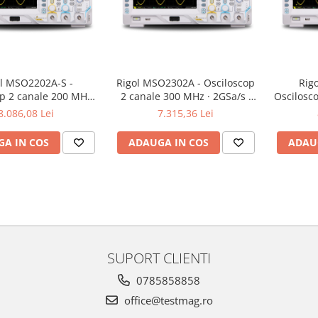
l MSO2202A-S -
Rigol MSO2302A - Osciloscop
Rig
p 2 canale 200 MHz ·
2 canale 300 MHz · 2GSa/s ·
Oscilosc
 14Mpts · 16 canale
56Mpts · 16 canale digitale
2GSa/s 
8.086,08 Lei
7.315,36 Lei
· generator semnal 2
digitale
canale
A IN COS
ADAUGA IN COS
ADAU
SUPORT CLIENTI
0785858858
office@testmag.ro