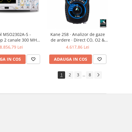
ol MSO2302A-S -
Kane 258 · Analizor de gaze
op 2 canale 300 MHz ·
de ardere · Direct CO, O2 &
· 56Mpts · 16 canale
CO sensor protection
8.856,79 Lei
4.617,86 Lei
 · generator semnal 2
canale
GA IN COS
ADAUGA IN COS
1
2
3
8
...