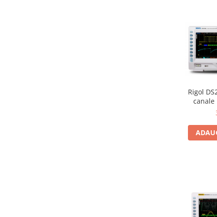
Rigol DS
canale 
ADAUG