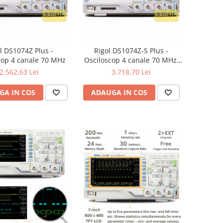
l DS1074Z Plus -
Rigol DS1074Z-S Plus -
cop 4 canale 70 MHz
Osciloscop 4 canale 70 MHz,
generator 25 Mhz
2.562,63 Lei
3.718,70 Lei
GA IN COS
ADAUGA IN COS