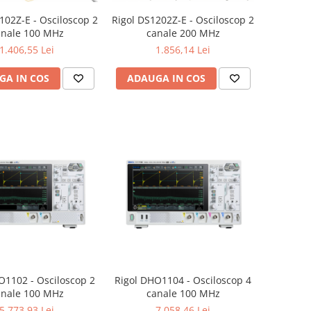
102Z-E - Osciloscop 2
Rigol DS1202Z-E - Osciloscop 2
anale 100 MHz
canale 200 MHz
1.406,55 Lei
1.856,14 Lei
GA IN COS
ADAUGA IN COS
O1102 - Osciloscop 2
Rigol DHO1104 - Osciloscop 4
anale 100 MHz
canale 100 MHz
5.773,93 Lei
7.058,46 Lei