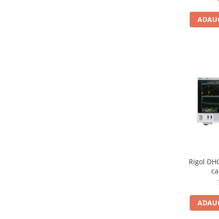
ADAUG
Rigol DH
ca
ADAUG