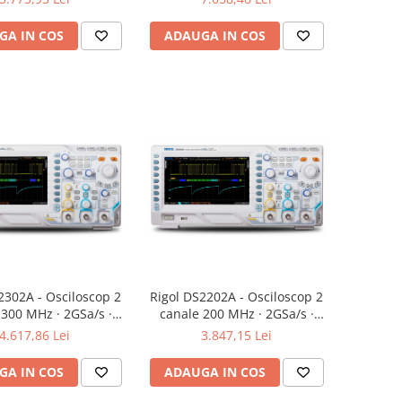
GA IN COS
ADAUGA IN COS
2302A - Osciloscop 2
Rigol DS2202A - Osciloscop 2
 300 MHz · 2GSa/s ·
canale 200 MHz · 2GSa/s ·
56Mpts
56Mpts
4.617,86 Lei
3.847,15 Lei
GA IN COS
ADAUGA IN COS