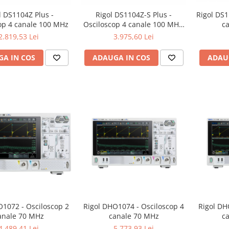
l DS1104Z Plus -
Rigol DS1104Z-S Plus -
Rigol DS1
op 4 canale 100 MHz
Osciloscop 4 canale 100 MHz,
c
generator 25 MHz
2.819,53 Lei
3.975,60 Lei
A IN COS
ADAUGA IN COS
ADAU
O1072 - Osciloscop 2
Rigol DHO1074 - Osciloscop 4
Rigol DH
anale 70 MHz
canale 70 MHz
c
4.489,41 Lei
5.773,93 Lei