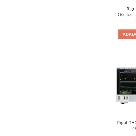
Rigo
Oscilosc
ADAUG
Rigol DH
c