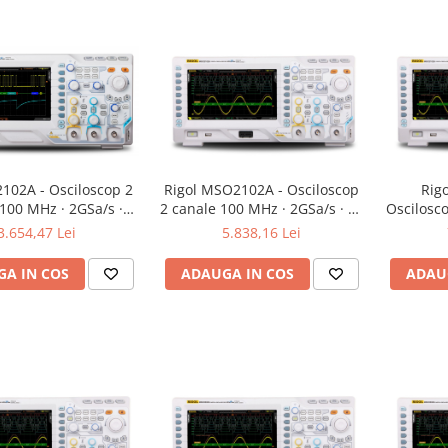
2102A - Osciloscop 2
Rigol MSO2102A - Osciloscop
Rig
100 MHz · 2GSa/s ·
2 canale 100 MHz · 2GSa/s · 14
Oscilosc
56Mpts
Mpts · 16 canale digitale
2GSa/s ·
3.654,47 Lei
5.838,16 Lei
digitale
A IN COS
ADAUGA IN COS
ADAU