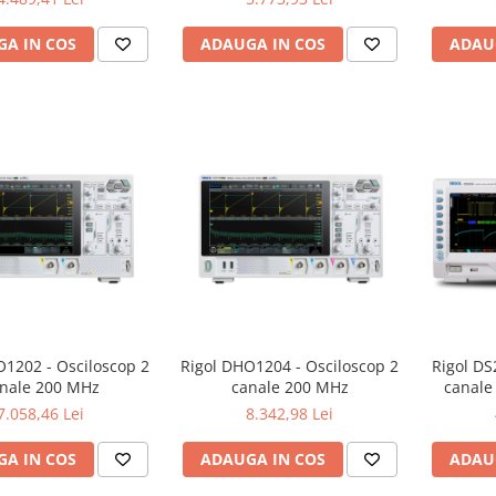
A IN COS
ADAUGA IN COS
ADAU
O1202 - Osciloscop 2
Rigol DHO1204 - Osciloscop 2
Rigol DS
nale 200 MHz
canale 200 MHz
canale
7.058,46 Lei
8.342,98 Lei
A IN COS
ADAUGA IN COS
ADAU