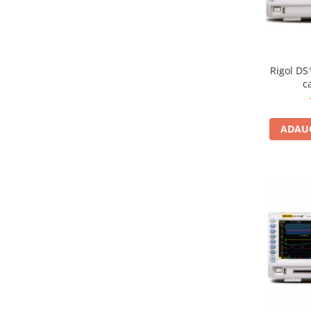
Termometru
Rigol DS
c
ADAUG