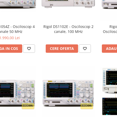
1054Z - Osciloscop 4
Rigol DS1102E - Osciloscop 2
Rigo
anale 50 MHz
canale, 100 MHz
Oscilos
1.990,00 Lei
A IN COS
CERE OFERTA
ADAU