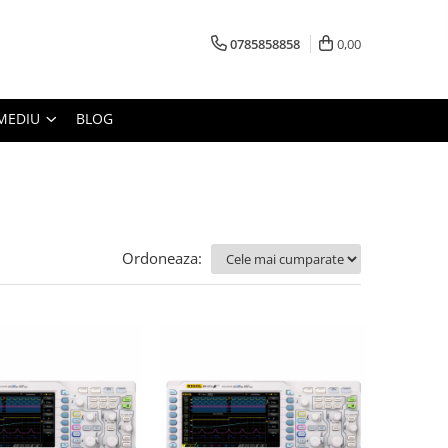
0785858858
0,00
MEDIU
BLOG
Ordoneaza: