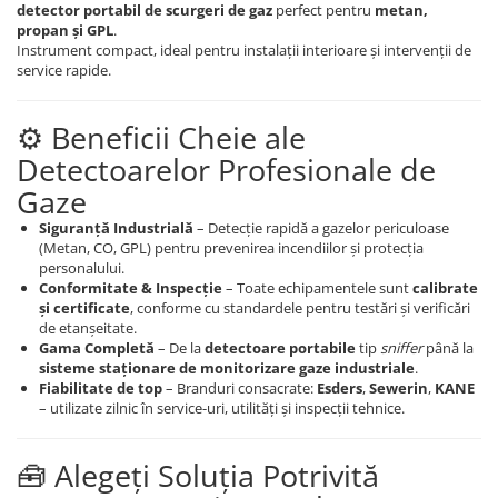
detector portabil de scurgeri de gaz
perfect pentru
metan,
propan și GPL
.
Instrument compact, ideal pentru instalații interioare și intervenții de
service rapide.
⚙️ Beneficii Cheie ale
Detectoarelor Profesionale de
Gaze
Siguranță Industrială
– Detecție rapidă a gazelor periculoase
(Metan, CO, GPL) pentru prevenirea incendiilor și protecția
personalului.
Conformitate & Inspecție
– Toate echipamentele sunt
calibrate
și certificate
, conforme cu standardele pentru testări și verificări
de etanșeitate.
Gama Completă
– De la
detectoare portabile
tip
sniffer
până la
sisteme staționare de monitorizare gaze industriale
.
Fiabilitate de top
– Branduri consacrate:
Esders
,
Sewerin
,
KANE
– utilizate zilnic în service-uri, utilități și inspecții tehnice.
🧰 Alegeți Soluția Potrivită