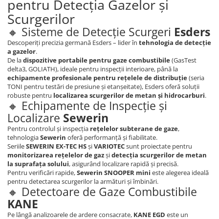
pentru Detecția Gazelor și
Scurgerilor
🔸 Sisteme de Detecție Scurgeri
Esders
Descoperiți precizia germană Esders – lider în
tehnologia de detecție
a gazelor
.
De la
dispozitive portabile pentru gaze combustibile
(GasTest
delta3, GOLIATH), ideale pentru inspecții interioare, până la
echipamente profesionale pentru rețelele de distribuție
(seria
TONI pentru testări de presiune și etanșeitate), Esders oferă soluții
robuste pentru
localizarea scurgerilor de metan și hidrocarburi
.
🔸 Echipamente de Inspecție și
Localizare
Sewerin
Pentru controlul și inspecția
rețelelor subterane de gaze
,
tehnologia
Sewerin
oferă performanță și fiabilitate.
Seriile
SEWERIN EX-TEC HS
și
VARIOTEC
sunt proiectate pentru
monitorizarea rețelelor de gaz
și
detecția scurgerilor de metan
la suprafața solului
, asigurând localizare rapidă și precisă.
Pentru verificări rapide,
Sewerin SNOOPER mini
este alegerea ideală
pentru detectarea scurgerilor la armături și îmbinări.
🔸 Detectoare de Gaze Combustibile
KANE
Pe lângă analizoarele de ardere consacrate,
KANE EGD
este un