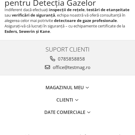
pentru Detecția Gazelor
Indiferent dacă efectuați
inspecții de rețele
,
testări de etanșeitate
sau
verificări de siguranță
, echipa noastră vă oferă consultanță în
alegerea celor mai potrivite
detectoare de gaze profesionale
.
Asigurați-vă că lucrați în siguranță – cu echipamente certificate de la
Esders, Sewerin și Kane
.
SUPORT CLIENTI
0785858858
office@testmag.ro
MAGAZINUL MEU
CLIENTI
DATE COMERCIALE