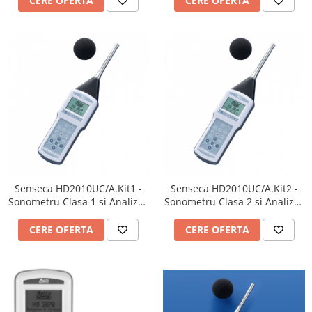
CERE OFERTA
CERE OFERTA
Senseca HD2010UC/A.Kit1 -
Senseca HD2010UC/A.Kit2 -
Sonometru Clasa 1 si Analizor
Sonometru Clasa 2 si Analizor
de frecvență · ( certificat
de frecvență · ( certificat
conform IEC 61672 )
conform IEC 61672 )
CERE OFERTA
CERE OFERTA