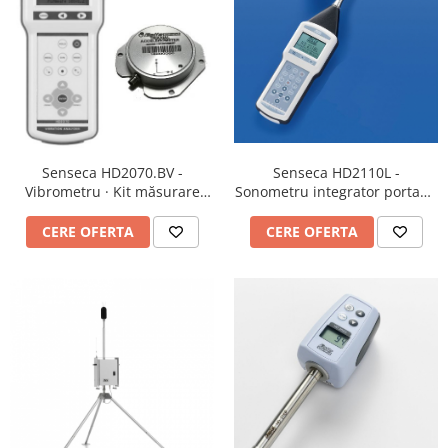
Senseca HD2070.BV -
Senseca HD2110L -
Vibrometru · Kit măsurare
Sonometru integrator portabil
vibrații clădiri
· Analizor spectral · Clasa 1
conform IEC 61672 si clasa 1
CERE OFERTA
CERE OFERTA
conform IEC 61260.