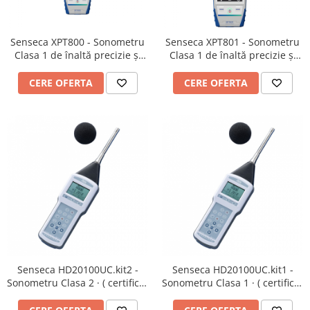
Termometru
Senseca XPT800 - Sonometru
Senseca XPT801 - Sonometru
Clasa 1 de înaltă precizie și
Clasa 1 de înaltă precizie și
analizor de frecvență conform
analizor de frecvență conform
IEC 61672:2013
IEC 61672:2013 · light version
CERE OFERTA
CERE OFERTA
Senseca HD20100UC.kit2 -
Senseca HD20100UC.kit1 -
Sonometru Clasa 2 · ( certificat
Sonometru Clasa 1 · ( certificat
conform IEC 61672 )
conform IEC 61672 )