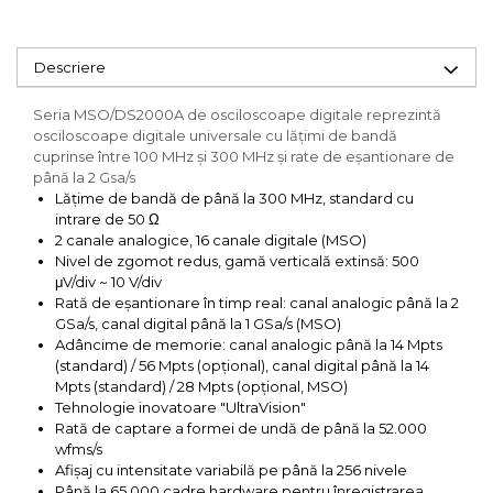
Descriere
Seria MSO/DS2000A de osciloscoape digitale reprezintă
osciloscoape digitale universale cu lăţimi de bandă
cuprinse între 100 MHz și 300 MHz și rate de eşantionare de
până la 2 Gsa/s
Lățime de bandă de până la 300 MHz, standard cu
intrare de 50 Ω
2 canale analogice, 16 canale digitale (MSO)
Nivel de zgomot redus, gamă verticală extinsă: 500
μV/div ~ 10 V/div
Rată de eșantionare în timp real: canal analogic până la 2
GSa/s, canal digital până la 1 GSa/s (MSO)
Adâncime de memorie: canal analogic până la 14 Mpts
(standard) / 56 Mpts (opțional), canal digital până la 14
Mpts (standard) / 28 Mpts (opțional, MSO)
Tehnologie inovatoare "UltraVision"
Rată de captare a formei de undă de până la 52.000
wfms/s
Afișaj cu intensitate variabilă pe până la 256 nivele
Până la 65.000 cadre hardware pentru înregistrarea,