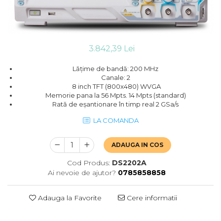
3.842,39 Lei
Lățime de bandă: 200 MHz
Canale: 2
8 inch TFT (800x480) WVGA
Memorie pana la 56 Mpts. 14 Mpts (standard)
Rată de eșantionare în timp real 2 GSa/s
LA COMANDA
ADAUGA IN COS
Cod Produs:
DS2202A
Ai nevoie de ajutor?
0785858858
Adauga la Favorite
Cere informatii