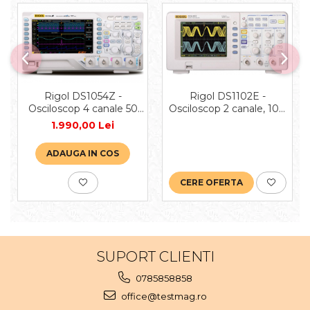
Rigol DS1102E -
Rigol DS1054Z -
Osciloscop 2 canale, 100
Osciloscop 4 canale 50
MHz
MHz
1.990,00 Lei
ADAUGA IN COS
CERE OFERTA
SUPORT CLIENTI
0785858858
office@testmag.ro