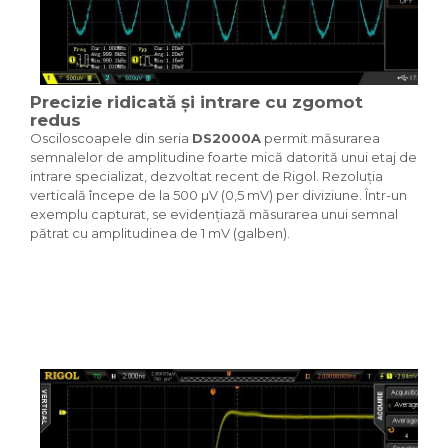
Precizie ridicată și intrare cu zgomot
redus
Osciloscoapele din seria
DS2000A
permit măsurarea
semnalelor de amplitudine foarte mică datorită unui etaj de
intrare specializat, dezvoltat recent de Rigol. Rezoluția
verticală începe de la 500 µV (0,5 mV) per diviziune. Într-un
exemplu capturat, se evidențiază măsurarea unui semnal
pătrat cu amplitudinea de 1 mV (galben).