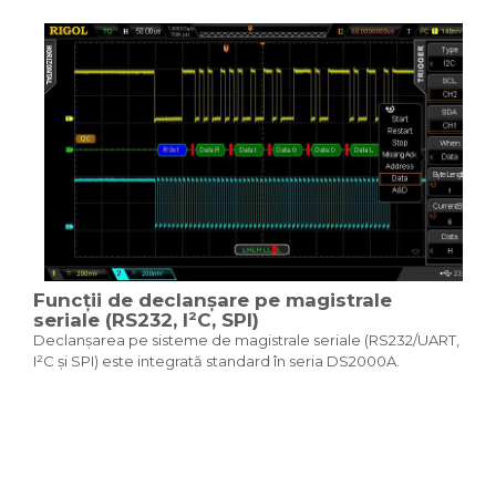
Funcții de declanșare pe magistrale
seriale (RS232, I²C, SPI)
Declanșarea pe sisteme de magistrale seriale (RS232/UART,
I²C și SPI) este integrată standard în seria DS2000A.