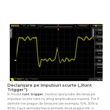
Declanșare pe impulsuri scurte („Runt
Trigger”)
În modul
runt trigger
, osciloscopul poate declanșa pe
impulsuri scurte care nu ating amplitudinea maximă. Pot fi
definite trei praguri de tensiune (de exemplu, 10%, 50% și
90%). Dacă semnalul trece primele două praguri într-o