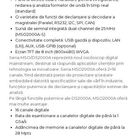
redarea și analiza formelor de undă în timp real
(standard)
O varietate de funcții de declanșare și decodare a
magistralei (Paralel, RS232, I2C, SPI, CAN)
Sursă de semnal integrată dual-channel de 25 MHz
(MSO2000A-S)
Conectivitate completă: USB gazdă și dispozitiv, LAN
(LXI), AUX, USB-GPIB (opțional)
Ecran TFT de 8 inch (800x480) WVGA
Seria MSO/DS2000A reprezintă noul osciloscop digital
mainstream, destinat să răspundă aplicațiilor clienților prin
tehnologia sa inovatoare. Seria MSO2000A oferă 2+16
canale, fiind destinată pieței de proiectare și testare
embedded datorită specificațiilor sale de vârf în industrie,
funcțiilor puternice de declanșare și capacităților extinse de
analiză.
Pe lângă funcțiile puternice ale DS2000A, MSO2000A oferă
mai multe avantaje:
16 canale digitale
Rata de eșantionare a canalelor digitale de până la 1
GSa/s
Adâncimea de memorie a canalelor digitale de până la
28 Mpts