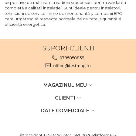
dispozitive de măsurare a iradierii și accesorii pentru validarea
completă a calității instalației. Sunt ideale pentru instalatori,
tehnicieni de service, firme de mentenanță și companii EPC
care urmăresc să respecte normele de calitate, siguranță și
eficiență energetică.
SUPORT CLIENTI
0785858858
office@testmag.ro
MAGAZINUL MEU
CLIENTI
DATE COMERCIALE
©Copyright TESTMAG AMC SRL 2026
Platforma E-