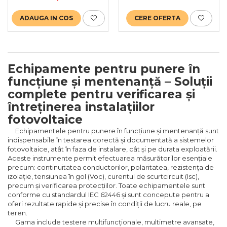
verificarea siguranței
electrice și depanare în
ADAUGA IN COS
CERE OFERTA
sisteme fotovoltaice până
la 1500V DC
Echipamente pentru punere în
funcțiune și mentenanță – Soluții
complete pentru verificarea și
întreținerea instalațiilor
fotovoltaice
Echipamentele pentru punere în funcțiune și mentenanță sunt
indispensabile în testarea corectă și documentată a sistemelor
fotovoltaice, atât în faza de instalare, cât și pe durata exploatării.
Aceste instrumente permit efectuarea măsurătorilor esențiale
precum: continuitatea conductorilor, polaritatea, rezistența de
izolație, tensiunea în gol (Voc), curentul de scurtcircuit (Isc),
precum și verificarea protecțiilor. Toate echipamentele sunt
conforme cu standardul IEC 62446 și sunt concepute pentru a
oferi rezultate rapide și precise în condiții de lucru reale, pe
teren.
Gama include testere multifuncționale, multimetre avansate,