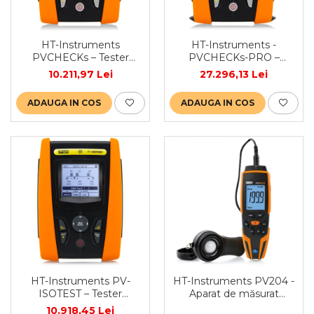
HT-Instruments
HT-Instruments -
PVCHECKs – Tester
PVCHECKs-PRO –
multifuncțional pentru
Instrument avansat
10.211,97 Lei
27.296,13 Lei
siguranța și performanța
pentru verificarea
instalațiilor fotovoltaice
siguranței electrice și
ADAUGA IN COS
ADAUGA IN COS
(DC)
depanare în sistemele
fotovoltaice
HT-Instruments PV-
HT-Instruments PV204 -
ISOTEST – Tester
Aparat de măsurat
multifuncțional pentru
iradianța solară
10.918,45 Lei