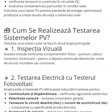
verificarea tensiunii și curentului în circuitele DC;
evaluarea randamentului panourilor în condiții reale.
Folosirea unui tester PV previne pierderile de energie, optimizează
producția și crește durata de viață a sistemului solar.
🧰 Cum Se Realizează Testarea
Sistemelor PV?
Testarea unui sistem solar se face în două etape principale:
🔹 1. Inspecția Vizuală
Aceasta include verificarea componentelor fizice – panouri, cabluri,
conectori, invertoare – pentru a depista eventuale deteriorări, urme
de arsură, murdărie sau coroziune.
🔹 2. Testarea Electrică cu Testerul
Fotovoltaic
Analizoarele și testerele PV efectuează măsurători precise pentru:
Continuitate și împământare
– verificarea siguranței sistemului;
Polaritate corectă
– evitarea conectărilor greșite;
Tensiune în circuit deschis (Voc)
și
curent de scurtcircuit (Isc)
– compararea cu specificațiile producătorului;
Rezistență de izolație
– detectarea defectelor ascunse;