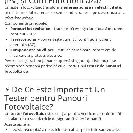
(PV) și Cum Funcționează?
Un sistem fotovoltaic transformă
energia solară în electricitate
,
prin intermediul materialelor semiconductoare — proces cunoscut ca
efect fotovoltaic
.
Componente principale:
Panouri fotovoltaice
– transformă energia luminoasă în curent
continuu (DC);
Invertor solar
– convertește curentul continuu în curent
alternativ (AC);
Componente auxiliare
– cutii de combinare, controlere de
încărcare și protecții electrice.
Pentru a asigura funcționarea optimă și siguranța sistemului, se
recomandă testarea periodică cu ajutorul unui
tester de panouri
fotovoltaice
.
⚡ De Ce Este Important Un
Tester pentru Panouri
Fotovoltaice?
Un
tester fotovoltaic
este esențial pentru verificarea conformității
instalațiilor cu standardele de siguranță și performanță.
Acesta ajută la:
depistarea rapidă a defectelor de cablaj, polaritate sau izolație;