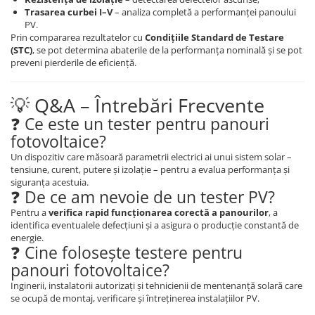
Trasarea curbei I–V
– analiza completă a performanței panoului
PV.
Prin compararea rezultatelor cu
Condițiile Standard de Testare
(STC)
, se pot determina abaterile de la performanța nominală și se pot
preveni pierderile de eficiență.
💡 Q&A – Întrebări Frecvente
❓ Ce este un tester pentru panouri
fotovoltaice?
Un dispozitiv care măsoară parametrii electrici ai unui sistem solar –
tensiune, curent, putere și izolație – pentru a evalua performanța și
siguranța acestuia.
❓ De ce am nevoie de un tester PV?
Pentru a
verifica rapid funcționarea corectă a panourilor
, a
identifica eventualele defecțiuni și a asigura o producție constantă de
energie.
❓ Cine folosește testere pentru
panouri fotovoltaice?
Inginerii, instalatorii autorizați și tehnicienii de mentenanță solară care
se ocupă de montaj, verificare și întreținerea instalațiilor PV.