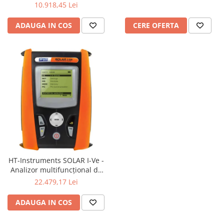
verificarea siguranței electrice
solară
10.918,45 Lei
și depanare în sisteme
fotovoltaice până la 1500V DC
ADAUGA IN COS
CERE OFERTA
HT-Instruments SOLAR I-Ve -
Analizor multifuncțional de
curbe I-V până la 1500V
22.479,17 Lei
ADAUGA IN COS