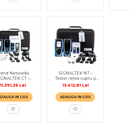
rend Networks
SIGNALTEK NT –
IGNALTEK CT –
Tester rețea cupru și
zor cabluri de date
fibră – Activ și Pasiv
11.391,26 Lei
13.412,81 Lei
ADAUGA IN COS
ADAUGA IN COS