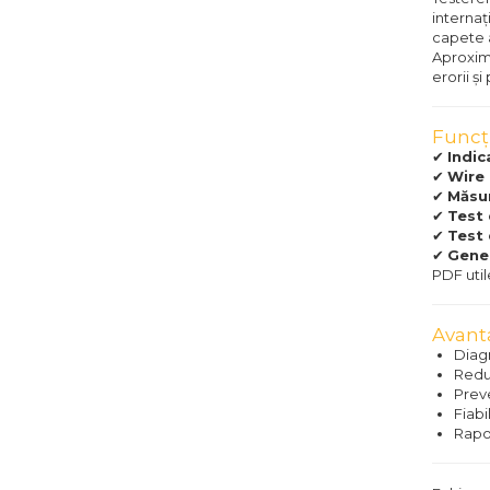
internaț
capete a
Aproxim
erorii și
Funcți
✔
Indic
✔
Wire
✔
Măsur
✔
Test 
✔
Test 
✔
Gener
PDF util
Avanta
Diagn
Reduc
Preve
Fiabi
Rapor