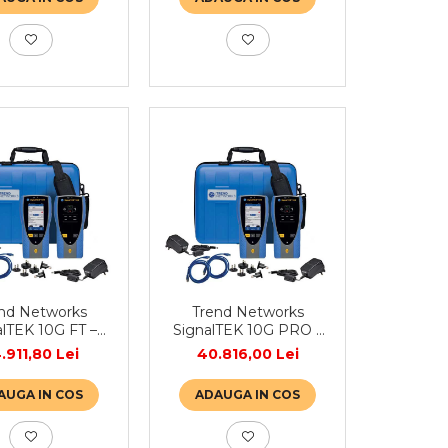
nd Networks
Trend Networks
alTEK 10G FT –
SignalTEK 10G PRO –
r pentru cabluri
Tester pentru cabluri
.911,80 Lei
40.816,00 Lei
et și lățime de
Ethernet și lățime de
bandă
bandă
AUGA IN COS
ADAUGA IN COS