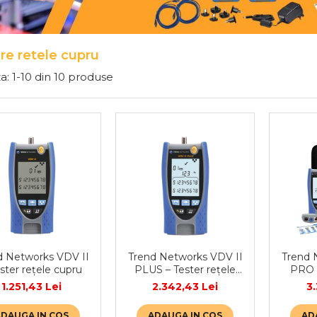
re retele cupru
a:
1-
10
din
10
produse
d Networks VDV II
Trend Networks VDV II
Trend 
ester rețele cupru
PLUS – Tester rețele
PRO –
cupru
1.251,43 Lei
2.342,43 Lei
3
ADAUGA IN COS
ADAUGA IN COS
AD