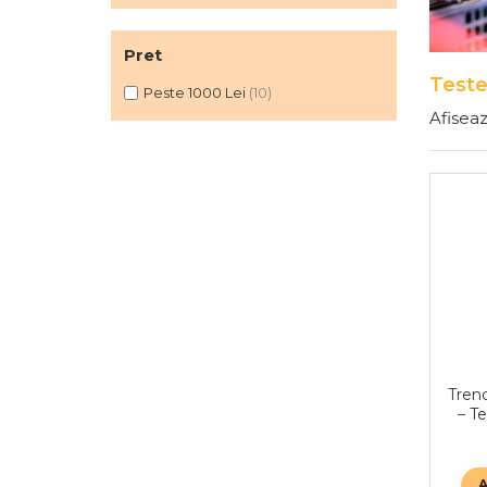
Pret
Teste
Peste 1000 Lei
(10)
Afiseaz
Tren
– T