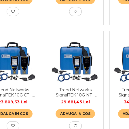
rend Networks
Trend Networks
Tre
gnalTEK 10G CT –
SignalTEK 10G NT –
Sign
ter pentru cabluri
Tester pentru cabluri
Teste
23.809,33 Lei
29.681,45 Lei
34
rnet și lățime de
Ethernet și lățime de
Ethern
bandă
bandă
ADAUGA IN COS
ADAUGA IN COS
AD