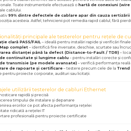
ionale. Toate instrumentele efectuează o
hartă de conexiuni (wire
le cablului.
ativ
99% dintre defectele de cablare apar din cauza sertizării
 poziția acesteia. Astfel, tehnicienii pot remedia rapid cablul, fără pierd
onalități principale ale testerelor pentru rețele de c
ație clară PASS/FAIL
– ideală pentru instalări rapide și verificări finale
 Map complet
– identifică fire inversate, deschise, scurtate sau încruc
area distanței până la defect (Distance-to-Fault / TDR)
– loca
de continuitate și lungime cablu
– pentru instalări corecte și con
de transmisie (pe modele avansate)
– verifică performanța reală a
are de rapoarte și certificare
– testere precum cele de la
Trend
e pentru proiecte corporate, audituri sau licitații.
jele utilizării testerelor de cabluri Ethernet
osticare rapidă și precisă
erea timpului de instalare și depanare
nirea erorilor ce pot afecta performanța rețelei
litate ridicată a rețelei IT
tare profesională pentru proiecte certificate