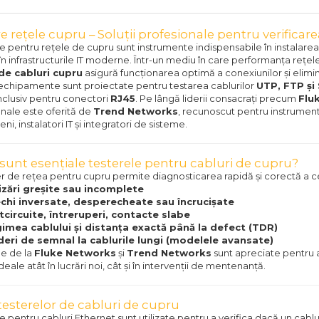
e rețele cupru – Soluții profesionale pentru verificar
e pentru rețele de cupru sunt instrumente indispensabile în instalarea
 în infrastructurile IT moderne. Într-un mediu în care performanța rețel
de cabluri cupru
asigură funcționarea optimă a conexiunilor și elimin
echipamente sunt proiectate pentru testarea cablurilor
UTP, FTP și
inclusiv pentru conectori
RJ45
. Pe lângă liderii consacrați precum
Flu
nale este oferită de
Trend Networks
, recunoscut pentru instrumente
eni, instalatori IT și integratori de sisteme.
sunt esențiale testerele pentru cabluri de cupru?
er de rețea pentru cupru permite diagnosticarea rapidă și corectă a
izări greșite sau incomplete
chi inversate, desperecheate sau încrucișate
tcircuite, întreruperi, contacte slabe
imea cablului și distanța exactă până la defect (TDR)
deri de semnal la cablurile lungi (modelele avansate)
e de la
Fluke Networks
și
Trend Networks
sunt apreciate pentru a
deale atât în lucrări noi, cât și în intervenții de mentenanță.
testerelor de cabluri de cupru
e pentru cabluri Ethernet sunt utilizate pentru a verifica dacă un cabl