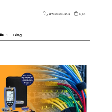
0785858858
0,00
diu
Blog