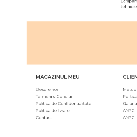
Echipam
tehnicie
MAGAZINUL MEU
CLIE
Despre noi
Metode
Termeni si Conditii
Politic
Politica de Confidentialitate
Garant
Politica de livrare
ANPC
Contact
ANPC -