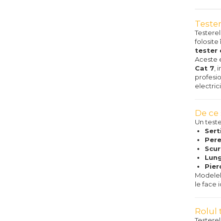
Tester
Testerel
folosite
tester 
Aceste 
Cat 7
, 
profesio
electrici
De ce 
Un test
Sert
Pere
Scur
Lung
Pier
Modelel
le face i
Rolul 
Testerel