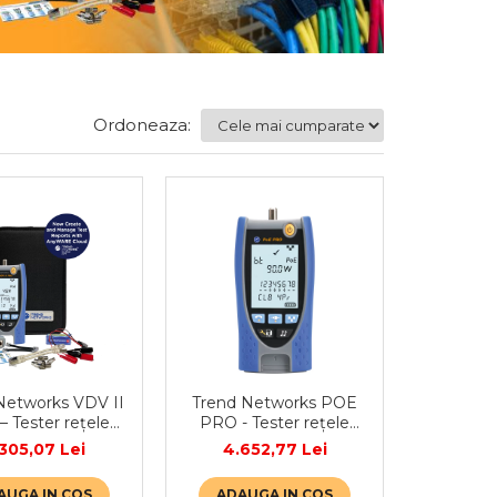
Ordoneaza:
Networks VDV II
Trend Networks POE
 Tester rețele
PRO - Tester rețele
cupru
cupru si POE
.305,07 Lei
4.652,77 Lei
AUGA IN COS
ADAUGA IN COS