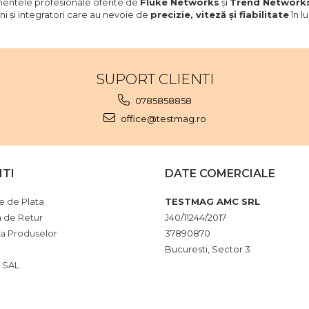
entele profesionale oferite de
Fluke Networks
și
Trend Network
ni și integratori care au nevoie de
precizie, viteză și fiabilitate
în l
SUPORT CLIENTI
0785858858
office@testmag.ro
NTI
DATE COMERCIALE
 de Plata
TESTMAG AMC SRL
a de Retur
J40/11244/2017
ia Produselor
37890870
Bucuresti, Sector 3
 SAL