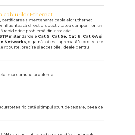
ea cablurilor Ethernet
, certificarea și mentenanța cablajelor Ethernet
ei influențează direct productivitatea companiilor, un
ă rapid orice problemă din instalație.
 STP
în standardele
Cat 5, Cat 5e, Cat 6, Cat 6A și
ke Networks
, o gamă tot mai apreciată în proiectele
 robuste, precise și accesibile, ideale pentru
 celor mai comune probleme:
curatețea ridicată și timpul scurt de testare, ceea ce
u LAN este instalat corect și respectă standardele