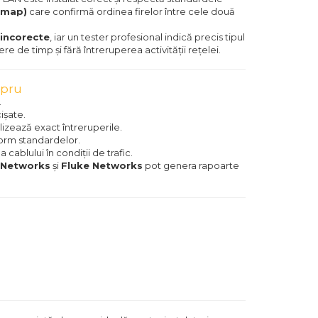
 map)
care confirmă ordinea firelor între cele două
 incorecte
, iar un tester profesional indică precis tipul
ere de timp și fără întreruperea activității rețelei.
upru
.
ișate.
lizează exact întreruperile.
form standardelor.
 cablului în condiții de trafic.
 Networks
și
Fluke Networks
pot genera rapoarte