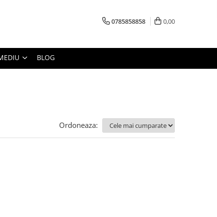
0785858858
0,00
MEDIU
BLOG
Ordoneaza: