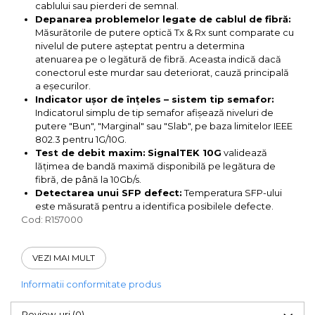
cablului sau pierderi de semnal.
Depanarea problemelor legate de cablul de fibră:
Măsurătorile de putere optică Tx & Rx sunt comparate cu
nivelul de putere așteptat pentru a determina
atenuarea pe o legătură de fibră. Aceasta indică dacă
conectorul este murdar sau deteriorat, cauză principală
a eșecurilor.
Indicator ușor de înțeles – sistem tip semafor:
Indicatorul simplu de tip semafor afișează niveluri de
putere "Bun", "Marginal" sau "Slab", pe baza limitelor IEEE
802.3 pentru 1G/10G.
Test de debit maxim:
SignalTEK 10G
validează
lățimea de bandă maximă disponibilă pe legătura de
fibră, de până la 10Gb/s.
Detectarea unui SFP defect:
Temperatura SFP-ului
este măsurată pentru a identifica posibilele defecte.
Cod: R157000
VEZI MAI MULT
Informatii conformitate produs
Review-uri
(0)