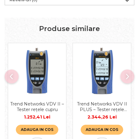
Produse similare
Trend Networks VDV II –
Trend Networks VDV II
Tester rețele cupru
PLUS – Tester rețele
cupru
1.252,41 Lei
2.344,26 Lei
ADAUGA IN COS
ADAUGA IN COS