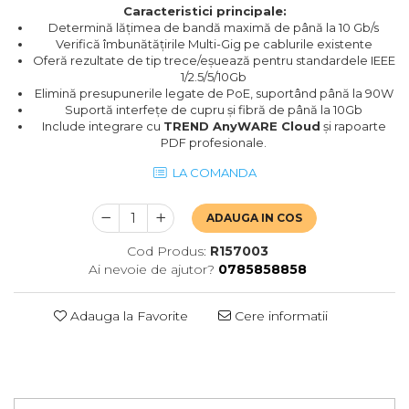
Caracteristici principale:
Determină lățimea de bandă maximă de până la 10 Gb/s
Verifică îmbunătățirile Multi-Gig pe cablurile existente
Oferă rezultate de tip trece/eșuează pentru standardele IEEE
1/2.5/5/10Gb
Elimină presupunerile legate de PoE, suportând până la 90W
Suportă interfețe de cupru și fibră de până la 10Gb
Include integrare cu
TREND AnyWARE Cloud
și rapoarte
PDF profesionale.
LA COMANDA
ADAUGA IN COS
Cod Produs:
R157003
Ai nevoie de ajutor?
0785858858
Adauga la Favorite
Cere informatii