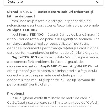
Descriere
SignalTEK 10G – Tester pentru cabluri Ethernet și
lățime de bandă
Presiunea asupra rețelelor crește, iar perioadele de
nefuncționare sunt costisitoare. Rezolvați rapid problemele
cu
SignalTEK 10G
.
Noul
SignalTEK 10G
măsoară lățimea de bandă maximă
a cablurilor de rețea, de până la 10 Gigabiți pe secundă. Prin
simularea traficului real de rețea, utilizatorii pot testa,
depana și documenta performanța rețelei și a cablurilor de
date conform standardelor Ethernet de până la 10 Gigabiți.
SignalTEK 10G
are conectivitate Wi-Fi integrată pentru
a se conecta fără probleme la sistemul gratuit de
gestionare a testelor
AnyWARE Cloud
.
AnyWARE Cloud
oferă preconfigurare pentru a elimina erorile la fața locului,
conectivitate cu imprimante de etichete pentru
economisirea timpului și rapoarte PDF de tip "dovadă de
performanță" pentru clienți.
Problemă
La nivel global, există 111 miliarde de metri de cabluri
Cat5e/Cat6 instalate, care sunt limitate la viteze de 1Gb/s din