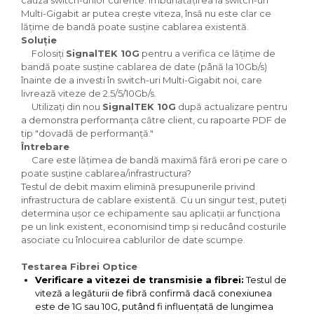
cauza switch-urilor curente. Îmbunătățirea la switch-uri
Multi-Gigabit ar putea crește viteza, însă nu este clar ce
lățime de bandă poate susține cablarea existentă.
Soluție
Folosiți
SignalTEK 10G
pentru a verifica ce lățime de
bandă poate susține cablarea de date (până la 10Gb/s)
înainte de a investi în switch-uri Multi-Gigabit noi, care
livrează viteze de 2.5/5/10Gb/s.
Utilizați din nou
SignalTEK 10G
după actualizare pentru
a demonstra performanța către client, cu rapoarte PDF de
tip "dovadă de performanță."
Întrebare
Care este lățimea de bandă maximă fără erori pe care o
poate susține cablarea/infrastructura?
Testul de debit maxim elimină presupunerile privind
infrastructura de cablare existentă. Cu un singur test, puteți
determina ușor ce echipamente sau aplicații ar funcționa
pe un link existent, economisind timp și reducând costurile
asociate cu înlocuirea cablurilor de date scumpe.
Testarea Fibrei Optice
Verificare a vitezei de transmisie a fibrei:
Testul de
viteză a legăturii de fibră confirmă dacă conexiunea
este de 1G sau 10G, putând fi influențată de lungimea