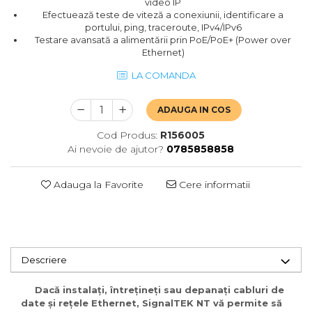
video IP
Efectuează teste de viteză a conexiunii, identificare a
portului, ping, traceroute, IPv4/IPv6
Testare avansată a alimentării prin PoE/PoE+ (Power over
Ethernet)
LA COMANDA
ADAUGA IN COS
Cod Produs:
R156005
Ai nevoie de ajutor?
0785858858
Adauga la Favorite
Cere informatii
Descriere
Dacă instalați, întrețineți sau depanați cabluri de
date și rețele Ethernet, SignalTEK NT vă permite să