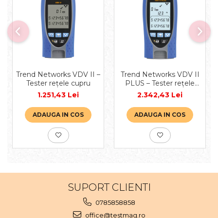
Trend Networks VDV II –
Trend Networks VDV II
Tester rețele cupru
PLUS – Tester rețele
cupru
1.251,43 Lei
2.342,43 Lei
ADAUGA IN COS
ADAUGA IN COS
SUPORT CLIENTI
0785858858
office@testmag.ro