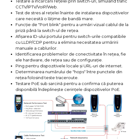
Testare a încărcării rețelei prin switch-uri, simulând trafic
CCTV/IPTV/VoIP/Web.
Test de stres al rețelei înainte de instalarea dispozitivelor
care necesită o lățime de bandă mare.
Funcție de "Port blink" pentru a urmări vizual cablul de la
priză până la switch-ul de rețea.
Afișarea ID-ului portului pentru switch-urile compatibile
cu LLDP/CDP pentru a elimina necesitatea urmăririi
manuale a cablurilor.
Identificarea problemelor de conectivitate în rețea, fie
ele hardware, de rețea sau de configurație.
Ping pentru dispozitivele locale și URL-uri de internet.
Determinarea numărului de "hops" între punctele din
rețea folosind teste traceroute.
Testare PoE sub sarcină pentru a confirma că puterea
disponibilă îndeplinește cerințele dispozitivelor PoE.