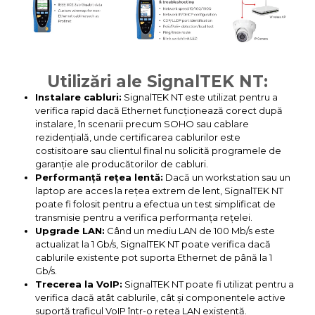
Utilizări ale SignalTEK NT:
Instalare cabluri:
SignalTEK NT este utilizat pentru a
verifica rapid dacă Ethernet funcționează corect după
instalare, în scenarii precum SOHO sau cablare
rezidențială, unde certificarea cablurilor este
costisitoare sau clientul final nu solicită programele de
garanție ale producătorilor de cabluri.
Performanță rețea lentă:
Dacă un workstation sau un
laptop are acces la rețea extrem de lent, SignalTEK NT
poate fi folosit pentru a efectua un test simplificat de
transmisie pentru a verifica performanța rețelei.
Upgrade LAN:
Când un mediu LAN de 100 Mb/s este
actualizat la 1 Gb/s, SignalTEK NT poate verifica dacă
cablurile existente pot suporta Ethernet de până la 1
Gb/s.
Trecerea la VoIP:
SignalTEK NT poate fi utilizat pentru a
verifica dacă atât cablurile, cât și componentele active
suportă traficul VoIP într-o rețea LAN existentă.