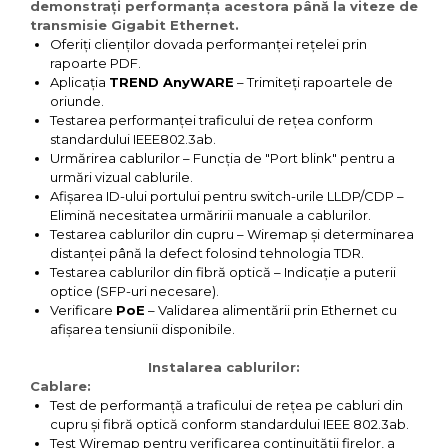
demonstrați performanța acestora până la viteze de
transmisie Gigabit Ethernet.
Oferiți clienților dovada performanței rețelei prin
rapoarte PDF.
Aplicația
TREND AnyWARE
– Trimiteți rapoartele de
oriunde.
Testarea performanței traficului de rețea conform
standardului IEEE802.3ab.
Urmărirea cablurilor – Funcția de "Port blink" pentru a
urmări vizual cablurile.
Afișarea ID-ului portului pentru switch-urile LLDP/CDP –
Elimină necesitatea urmăririi manuale a cablurilor.
Testarea cablurilor din cupru – Wiremap și determinarea
distanței până la defect folosind tehnologia TDR.
Testarea cablurilor din fibră optică – Indicație a puterii
optice (SFP-uri necesare).
Verificare
PoE
– Validarea alimentării prin Ethernet cu
afișarea tensiunii disponibile.
Instalarea cablurilor:
Cablare
:
Test de performanță a traficului de rețea pe cabluri din
cupru și fibră optică conform standardului IEEE 802.3ab.
Test Wiremap pentru verificarea continuității firelor, a