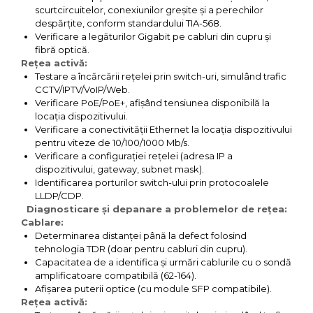
scurtcircuitelor, conexiunilor greșite și a perechilor
despărțite, conform standardului TIA-568.
Verificare a legăturilor Gigabit pe cabluri din cupru și
fibră optică.
Rețea activă:
Testare a încărcării rețelei prin switch-uri, simulând trafic
CCTV/IPTV/VoIP/Web.
Verificare PoE/PoE+, afișând tensiunea disponibilă la
locația dispozitivului.
Verificare a conectivității Ethernet la locația dispozitivului
pentru viteze de 10/100/1000 Mb/s.
Verificare a configurației rețelei (adresa IP a
dispozitivului, gateway, subnet mask).
Identificarea porturilor switch-ului prin protocoalele
LLDP/CDP.
Diagnosticare și depanare a problemelor de rețea:
Cablare:
Determinarea distanței până la defect folosind
tehnologia TDR (doar pentru cabluri din cupru).
Capacitatea de a identifica și urmări cablurile cu o sondă
amplificatoare compatibilă (62-164).
Afișarea puterii optice (cu module SFP compatibile).
Rețea activă: