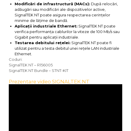
Modificări de infrastructură (MACs):
După relocări,
adăugări sau modificări ale dispozitivelor active,
SignalTEK NT poate asigura respectarea cerințelor
minime de lățime de bandă.
Aplicații industriale Ethernet:
SignalTEK NT poate
verifica performanța cablurilor la viteze de 100 Mb/s sau
Gigabit pentru aplicații industriale.
Testarea debitului rețelei:
SignalTEK NT poate fi
utilizat pentru a testa debitul unei rețele LAN industriale
Ethernet.
Coduri:
SignalTEK NT – R156005
SignalTEK NT Bundle – STNT-KIT
Prezentare video SIGNALTEK NT