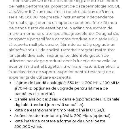
Seria MSO5000 de osciloscoape digitale este un model
de înaltă performanță, proiectat pe baza tehnologiei RIGOL
UltraVision II. Cu un ecran multi-touch capacitiv de 9 inch,
seria MSO5000 integrează 7 instrumente independente
într-unul singur, oferind un raport excepțional între lățimea
de bandă și rata de eșantionare, o adâncime extrem de
mare a memoriei și alte specificații excelente. Designul său
compact și portabil face ca toate produsele din seria MSO
să suporte multiple canale, lățimi de bandă și upgrade-uri
ale software-ului de analiză. Datorită integrării mai multor
funcții ale diverselor instrumente, diferitele grupuri de
utilizatori pot alege produsul dorit în funcție de nevoile lor,
economisind astfel bugetul într-o mare măsură, beneficiind
în același timp de suportul superior pentru testare și de o
experiență de utilizare excelentă.
Lățime de bandă analogică: 350 MHz, 200 MHz, 100 MHz
și 70 MHz; opțiunea de upgrade pentru lățimea de
bandă este suportată.
Canale analogice: 2 sau 4 canale (upgradabile), 16 canale
digitale standard (necesită sondă LA).
Rată de eșantionare în timp real: până la 8 GSa/s.
Adâncime de memorie: până la 200 Mpts (opțional).
Rată înaltă de captare a formelor de undă: peste
500.000 wfm/s.