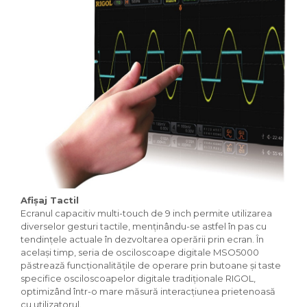
Afișaj Tactil
Ecranul capacitiv multi-touch de 9 inch permite utilizarea
diverselor gesturi tactile, menținându-se astfel în pas cu
tendințele actuale în dezvoltarea operării prin ecran. În
același timp, seria de osciloscoape digitale MSO5000
păstrează funcționalitățile de operare prin butoane și taste
specifice osciloscoapelor digitale tradiționale RIGOL,
optimizând într-o mare măsură interacțiunea prietenoasă
cu utilizatorul.