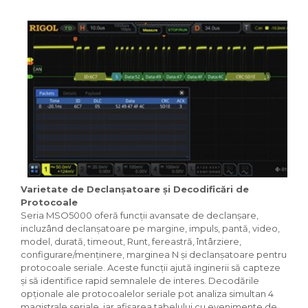
Varietate de Declanșatoare și Decodificări de
Protocoale
Seria MSO5000 oferă funcții avansate de declanșare,
incluzând declanșatoare pe margine, impuls, pantă, video,
model, durată, timeout, Runt, fereastră, întârziere,
configurare/menținere, marginea N și declanșatoare pentru
protocoale seriale. Aceste funcții ajută inginerii să capteze
și să identifice rapid semnalele de interes. Decodările
opționale ale protocoalelor seriale pot analiza simultan 4
magistrale seriale, iar afișarea tabelului cu evenimente de