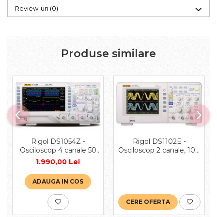
Review-uri
(0)
Produse similare
Rigol DS1102E -
Rigol DS1054Z -
Osciloscop 2 canale, 100
Osciloscop 4 canale 50
MHz
MHz
1.990,00 Lei
ADAUGA IN COS
CERE OFERTA