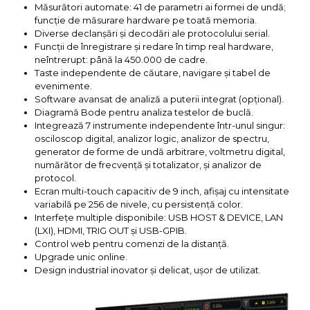
Măsurători automate: 41 de parametri ai formei de undă;
funcție de măsurare hardware pe toată memoria.
Diverse declanșări și decodări ale protocolului serial.
Funcții de înregistrare și redare în timp real hardware,
neîntrerupt: până la 450.000 de cadre.
Taste independente de căutare, navigare și tabel de
evenimente.
Software avansat de analiză a puterii integrat (opțional).
Diagramă Bode pentru analiza testelor de buclă.
Integrează 7 instrumente independente într-unul singur:
osciloscop digital, analizor logic, analizor de spectru,
generator de forme de undă arbitrare, voltmetru digital,
numărător de frecvență și totalizator, și analizor de
protocol.
Ecran multi-touch capacitiv de 9 inch, afișaj cu intensitate
variabilă pe 256 de nivele, cu persistență color.
Interfețe multiple disponibile: USB HOST & DEVICE, LAN
(LXI), HDMI, TRIG OUT și USB-GPIB.
Control web pentru comenzi de la distanță.
Upgrade unic online.
Design industrial inovator și delicat, ușor de utilizat.