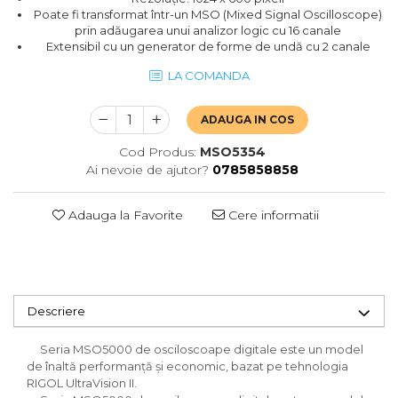
Poate fi transformat într-un MSO (Mixed Signal Oscilloscope)
prin adăugarea unui analizor logic cu 16 canale
Extensibil cu un generator de forme de undă cu 2 canale
LA COMANDA
ADAUGA IN COS
Cod Produs:
MSO5354
Ai nevoie de ajutor?
0785858858
Adauga la Favorite
Cere informatii
Descriere
Seria MSO5000 de osciloscoape digitale este un model
de înaltă performanță și economic, bazat pe tehnologia
RIGOL UltraVision II.