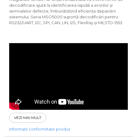
decodificare ajută la identificarea rapidă a erorilor și
semnalelor defecte, îmbunătățind eficiența depanării
sistemului. Seria MSO5000 suportă decodificări pentru
RS232/UART, I2C, SPI, CAN, LIN, I2S, FlexRay și MILSTD-1553.
VEZI MAI MULT
Informatii conformitate produs