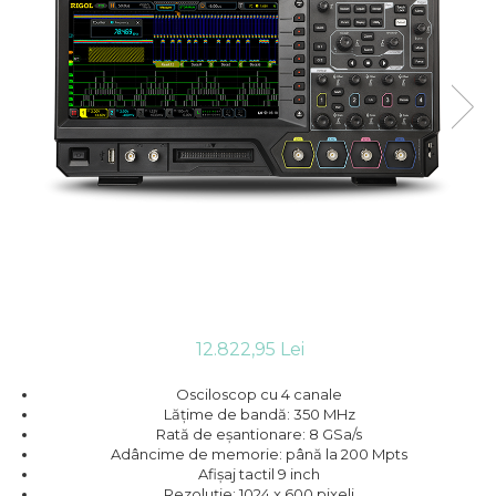
12.822,95 Lei
Osciloscop cu 4 canale
Lățime de bandă: 350 MHz
Rată de eșantionare: 8 GSa/s
Adâncime de memorie: până la 200 Mpts
Afișaj tactil 9 inch
Rezoluție: 1024 x 600 pixeli