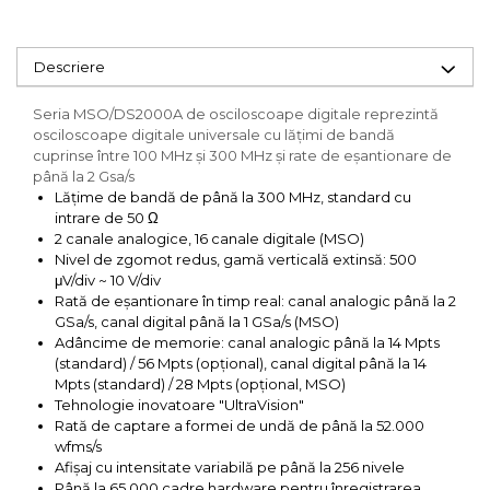
Descriere
Seria MSO/DS2000A de osciloscoape digitale reprezintă
osciloscoape digitale universale cu lăţimi de bandă
cuprinse între 100 MHz și 300 MHz și rate de eşantionare de
până la 2 Gsa/s
Lățime de bandă de până la 300 MHz, standard cu
intrare de 50 Ω
2 canale analogice, 16 canale digitale (MSO)
Nivel de zgomot redus, gamă verticală extinsă: 500
μV/div ~ 10 V/div
Rată de eșantionare în timp real: canal analogic până la 2
GSa/s, canal digital până la 1 GSa/s (MSO)
Adâncime de memorie: canal analogic până la 14 Mpts
(standard) / 56 Mpts (opțional), canal digital până la 14
Mpts (standard) / 28 Mpts (opțional, MSO)
Tehnologie inovatoare "UltraVision"
Rată de captare a formei de undă de până la 52.000
wfms/s
Afișaj cu intensitate variabilă pe până la 256 nivele
Până la 65.000 cadre hardware pentru înregistrarea,