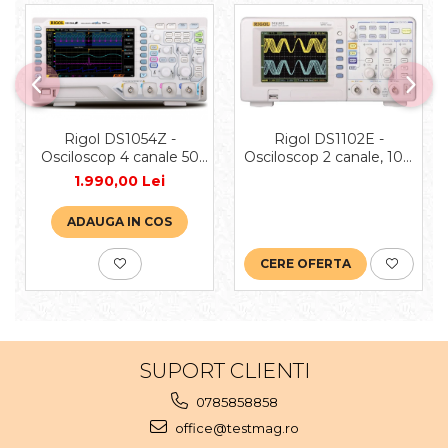
Rigol DS1102E -
Rigol DS1054Z -
Osciloscop 2 canale, 100
Osciloscop 4 canale 50
MHz
MHz
1.990,00 Lei
ADAUGA IN COS
CERE OFERTA
SUPORT CLIENTI
0785858858
office@testmag.ro