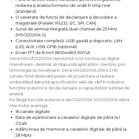
redarea și analiza formelor de undă în timp real
(standard)
O varietate de funcții de declanșare și decodare a
magistralei (Paralel, RS232, I2C, SPI, CAN)
Sursă de semnal integrată dual-channel de 25 MHz
(MSO2000A-S)
Conectivitate completă: USB gazdă și dispozitiv, LAN
(LXI), AUX, USB-GPIB (opțional)
Ecran TFT de 8 inch (800x480) WVGA
Seria MSO/DS2000A reprezintă noul osciloscop digital
mainstream, destinat să răspundă aplicațiilor clienților prin
tehnologia sa inovatoare. Seria MSO2000A oferă 2+16
canale, fiind destinată pieței de proiectare și testare
embedded datorită specificațiilor sale de vârf în industrie,
funcțiilor puternice de declanșare și capacităților extinse de
analiză.
Pe lângă funcțiile puternice ale DS2000A, MSO2000A oferă
mai multe avantaje:
16 canale digitale
Rata de eșantionare a canalelor digitale de până la 1
GSa/s
Adâncimea de memorie a canalelor digitale de până la
28 Mpts