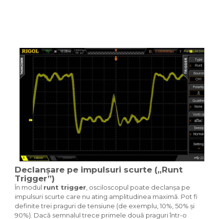
Declanșare pe impulsuri scurte („Runt
Trigger”)
În modul
runt trigger
, osciloscopul poate declanșa pe
impulsuri scurte care nu ating amplitudinea maximă. Pot fi
definite trei praguri de tensiune (de exemplu, 10%, 50% și
90%). Dacă semnalul trece primele două praguri într-o