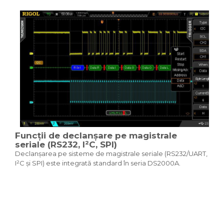
Funcții de declanșare pe magistrale
seriale (RS232, I²C, SPI)
Declanșarea pe sisteme de magistrale seriale (RS232/UART,
I²C și SPI) este integrată standard în seria DS2000A.