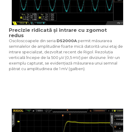
Precizie ridicată și intrare cu zgomot
redus
Osciloscoapele din seria
DS2000A
permit măsurarea
semnalelor de amplitudine foarte mică datorită unui etaj de
intrare specializat, dezvoltat recent de Rigol. Rezoluția
verticală începe de la 500 µV (0,5 mV) per diviziune. Într-un
exemplu capturat, se evidențiază măsurarea unui semnal
pătrat cu amplitudinea de 1 mV (galben).