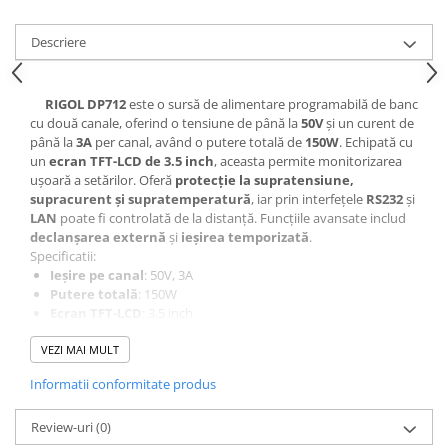
Descriere
RIGOL DP712
este o sursă de alimentare programabilă de banc
cu două canale, oferind o tensiune de până la
50V
și un curent de
până la
3A
per canal, având o putere totală de
150W
. Echipată cu
un
ecran TFT-LCD de 3.5 inch
, aceasta permite monitorizarea
ușoară a setărilor. Oferă
protecție la supratensiune,
supracurent și supratemperatură
, iar prin interfețele
RS232
și
LAN
poate fi controlată de la distanță. Funcțiile avansate includ
declanșarea externă
și
ieșirea temporizată
.
Specificatii:
Ieșire pe canal
: 50V, 3A
Putere totală
: 150W
Ecran TFT-LCD
: 3.5 inch
Protecție
: supratensiune, supracurent, supratemperatură
VEZI MAI MULT
Interfețe
: RS232, LAN
Funcții
: declanșare externă, ieșire temporizată
Informatii conformitate produs
Aceste caracteristici fac din RIGOL DP712 o alegere excelentă
pentru laboratoare de testare, dezvoltare de prototipuri și
aplicații industriale care necesită o sursă de alimentare fiabilă și
Review-uri
(0)
precisă.