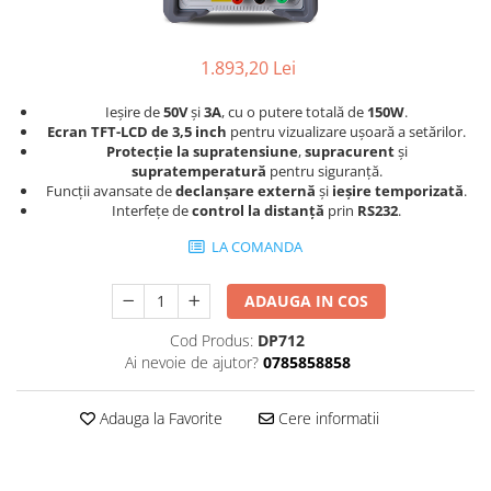
Termometru
1.893,20 Lei
Ieșire de
50V
și
3A
, cu o putere totală de
150W
.
Ecran TFT-LCD de 3,5 inch
pentru vizualizare ușoară a setărilor.
Protecție la supratensiune
,
supracurent
și
supratemperatură
pentru siguranță.
Funcții avansate de
declanșare externă
și
ieșire temporizată
.
Interfețe de
control la distanță
prin
RS232
.
LA COMANDA
ADAUGA IN COS
Cod Produs:
DP712
Ai nevoie de ajutor?
0785858858
Adauga la Favorite
Cere informatii