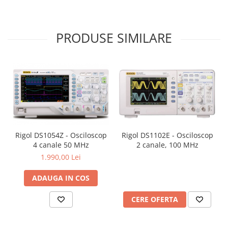
PRODUSE SIMILARE
Rigol DS1102E - Osciloscop
Rigol DS1054Z - Osciloscop
Zgomot de ondulație redus
2 canale, 100 MHz
4 canale 50 MHz
Design cu zgomot ultra scăzut (< 500 μVrms / 3 mVpp), pentru a
1.990,00 Lei
satisface cerințele utilizatorului de alimentare cu energie de înaltă
puritate.
ADAUGA IN COS
CERE OFERTA