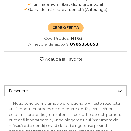
✔
Iluminare ecran (Backlight) și barograf
✔
Gama de măsurare automată (Autorange)
CERE OFERTA
Cod Produs:
HT63
Ai nevoie de ajutor?
0785858858
Adauga la Favorite
Descriere
Noua serie de multimetre profesionale HT este rezultatul
unui important proces de cercetare desfășurat în rândul
celor mai pretențioși utilizatori ai acestui tip de echipament,
cum ar fi laboratoarele, unde alegerea unui instrument de
măsură este condiționată de teste riguroase privind