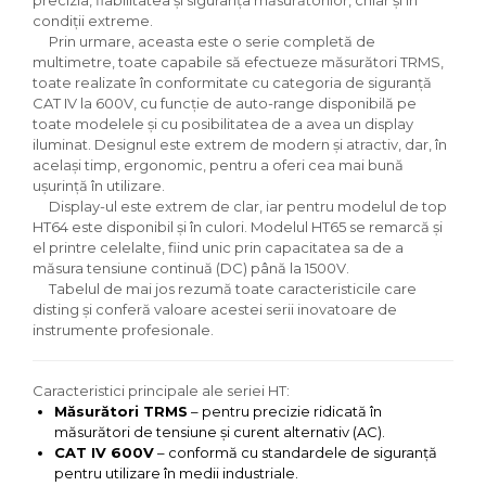
precizia, fiabilitatea și siguranța măsurătorilor, chiar și în
condiții extreme.
Prin urmare, aceasta este o serie completă de
multimetre, toate capabile să efectueze măsurători TRMS,
toate realizate în conformitate cu categoria de siguranță
CAT IV la 600V, cu funcție de auto-range disponibilă pe
toate modelele și cu posibilitatea de a avea un display
iluminat. Designul este extrem de modern și atractiv, dar, în
același timp, ergonomic, pentru a oferi cea mai bună
ușurință în utilizare.
Display-ul este extrem de clar, iar pentru modelul de top
HT64 este disponibil și în culori. Modelul HT65 se remarcă și
el printre celelalte, fiind unic prin capacitatea sa de a
măsura tensiune continuă (DC) până la 1500V.
Tabelul de mai jos rezumă toate caracteristicile care
disting și conferă valoare acestei serii inovatoare de
instrumente profesionale.
Caracteristici principale ale seriei HT:
Măsurători TRMS
– pentru precizie ridicată în
măsurători de tensiune și curent alternativ (AC).
CAT IV 600V
– conformă cu standardele de siguranță
pentru utilizare în medii industriale.