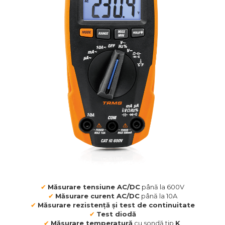
✔
Măsurare tensiune AC/DC
până la 600V
✔
Măsurare curent AC/DC
până la 10A
✔
Măsurare rezistență și test de continuitate
✔
Test diodă
✔
Măsurare temperatură
cu sondă tip
K
.