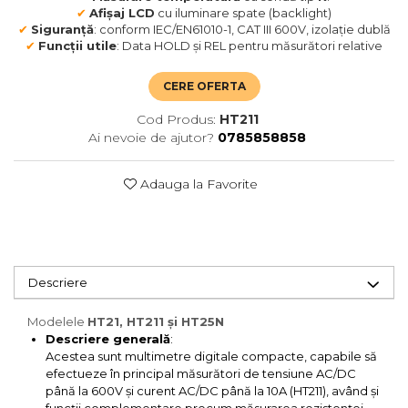
✔
Afișaj LCD
cu iluminare spate (backlight)
✔
Siguranță
: conform IEC/EN61010-1, CAT III 600V, izolație dublă
✔
Funcții utile
: Data HOLD și REL pentru măsurători relative
CERE OFERTA
Cod Produs:
HT211
Ai nevoie de ajutor?
0785858858
Adauga la Favorite
Descriere
Modelele
HT21, HT211 și HT25N
Descriere generală
:
Acestea sunt multimetre digitale compacte, capabile să
efectueze în principal măsurători de tensiune AC/DC
până la 600V și curent AC/DC până la 10A (HT211), având și