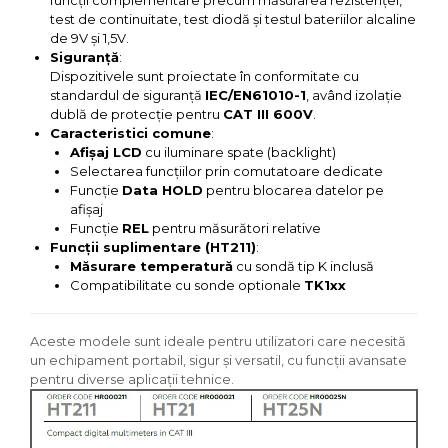
funcții complementare precum măsurarea rezistenței,
test de continuitate, test diodă și testul bateriilor alcaline
de 9V și 1,5V.
Siguranță
:
Dispozitivele sunt proiectate în conformitate cu
standardul de siguranță
IEC/EN61010-1
, având izolație
dublă de protecție pentru
CAT III 600V
.
Caracteristici comune
:
Afișaj LCD
cu iluminare spate (backlight)
Selectarea funcțiilor prin comutatoare dedicate
Funcție
Data HOLD
pentru blocarea datelor pe
afișaj
Funcție
REL
pentru măsurători relative
Funcții suplimentare (HT211)
:
Măsurare temperatură
cu sondă tip K inclusă
Compatibilitate cu sonde optionale
TK1xx
Aceste modele sunt ideale pentru utilizatori care necesită
un echipament portabil, sigur și versatil, cu funcții avansate
pentru diverse aplicații tehnice.