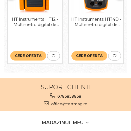
HT Instruments HT12 -
HT Instruments HT14D -
Multimetru digital de
Multimetru digital de
buzunar cu clește de
buzunar
curent integrat AC/DC
de 60A.
CERE OFERTA
CERE OFERTA
SUPORT CLIENTI
0785858858
office@testmag.ro
MAGAZINUL MEU