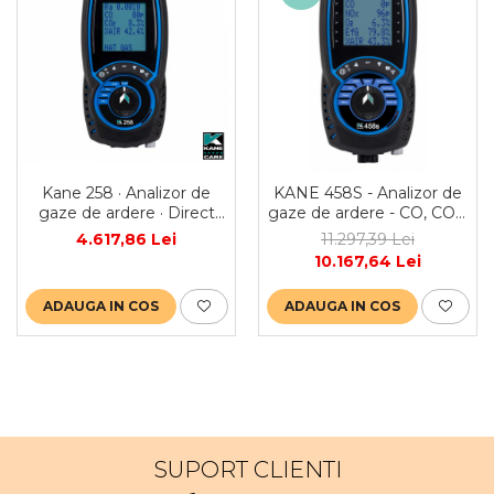
Kane 258 · Analizor de
KANE 458S - Analizor de
gaze de ardere · Direct
gaze de ardere - CO, CO2,
CO, O2 & CO sensor
NO
4.617,86 Lei
11.297,39 Lei
protection
10.167,64 Lei
ADAUGA IN COS
ADAUGA IN COS
SUPORT CLIENTI