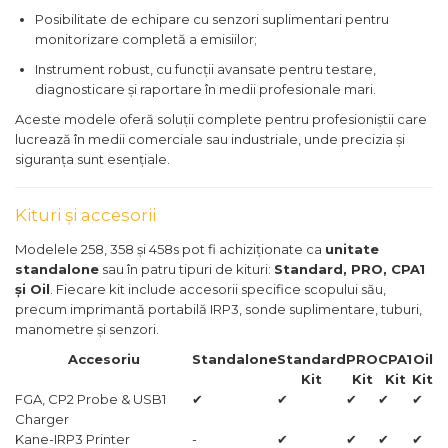
Posibilitate de echipare cu senzori suplimentari pentru
monitorizare completă a emisiilor;
Instrument robust, cu funcții avansate pentru testare,
diagnosticare și raportare în medii profesionale mari.
Aceste modele oferă soluții complete pentru profesioniștii care
lucrează în medii comerciale sau industriale, unde precizia și
siguranța sunt esențiale.
Kituri și accesorii
Modelele 258, 358 și 458s pot fi achiziționate ca
unitate
standalone
sau în patru tipuri de kituri:
Standard, PRO, CPA1
și Oil
. Fiecare kit include accesorii specifice scopului său,
precum imprimantă portabilă IRP3, sonde suplimentare, tuburi,
manometre și senzori.
Accesoriu
Standalone
Standard
PRO
CPA1
Oil
Kit
Kit
Kit
Kit
FGA, CP2 Probe & USB1
✔
✔
✔
✔
✔
Charger
Kane-IRP3 Printer
-
✔
✔
✔
✔