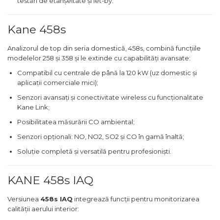
testări de etanșeitate și let-by.
Kane 458s
Analizorul de top din seria domestică, 458s, combină funcțiile
modelelor 258 și 358 și le extinde cu capabilități avansate:
Compatibil cu centrale de până la 120 kW (uz domestic și
aplicații comerciale mici);
Senzori avansați și conectivitate wireless cu funcționalitate
Kane Link;
Posibilitatea măsurării CO ambiental;
Senzori opționali: NO, NO2, SO2 și CO în gamă înaltă;
Soluție completă și versatilă pentru profesioniști.
KANE 458s IAQ
Versiunea
458s IAQ
integrează funcții pentru monitorizarea
calității aerului interior: