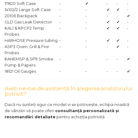
17820 Soft Case
-
✔
-
-
-
14102/2 Large Soft Case
-
-
✔
✔
-
20106 Backpack
-
-
-
-
✔
GLD Gas Leak Detector
-
-
✔
✔
-
KAL1 & KPCP2 Temp
-
-
✔
✔
-
Probes
HARHOSE Pressure tubing
-
-
✔
✔
-
ASP3 Oven, Grill & Fire
-
-
-
✔
-
Probes
KANEMSP & SP9 Smoke
-
-
-
-
✔
Pump & Papers
18121 Oil Gauges
-
-
-
-
✔
Aveți nevoie de asistență în alegerea analizorului
potrivit?
Dacă nu sunteți sigur ce model vi se potrivește, echipa noastră
de vânzări vă poate oferi
consultanță personalizată și
recomandări detaliate
pentru achiziția potrivită.