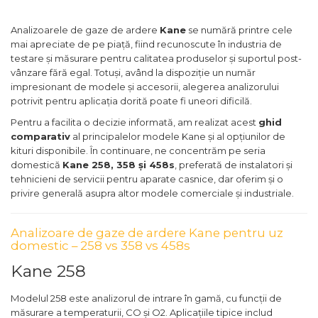
Analizoarele de gaze de ardere
Kane
se numără printre cele
mai apreciate de pe piață, fiind recunoscute în industria de
testare și măsurare pentru calitatea produselor și suportul post-
vânzare fără egal. Totuși, având la dispoziție un număr
impresionant de modele și accesorii, alegerea analizorului
potrivit pentru aplicația dorită poate fi uneori dificilă.
Pentru a facilita o decizie informată, am realizat acest
ghid
comparativ
al principalelor modele Kane și al opțiunilor de
kituri disponibile. În continuare, ne concentrăm pe seria
domestică
Kane 258, 358 și 458s
, preferată de instalatori și
tehnicieni de servicii pentru aparate casnice, dar oferim și o
privire generală asupra altor modele comerciale și industriale.
Analizoare de gaze de ardere Kane pentru uz
domestic – 258 vs 358 vs 458s
Kane 258
Modelul 258 este analizorul de intrare în gamă, cu funcții de
măsurare a temperaturii, CO și O2. Aplicațiile tipice includ