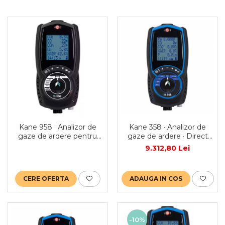
Kane 958 · Analizor de
Kane 358 · Analizor de
gaze de ardere pentru
gaze de ardere · Direct
centrale termice
CO2, CO & NO sensor
9.312,80 Lei
CERE OFERTA
ADAUGA IN COS
-10%