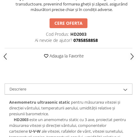
transductoare, prevenind formarea gheții și zăpezii, asigurând
măsurători precise chiar și în condiții adverse.
CERE OFERTA
Cod Produs:
HD2003
Ai nevoie de ajutor?
0785858858
Adauga la Favorite
Descriere
Anemometru ultrasonic static
pentru măsurarea vitezei și
direcției vântului, temperaturii aerului, umidității relative și
presiunii barometrice.
HD2003
este un anemometru static cu 3 axe, proiectat pentru
măsurarea vitezei și direcției vântului, componentelor
carteziene
U-V-W
ale vitezei, rafalelor de vânt, vitezei sunetului,
temperaturii sonice, temperaturii aerului, umidității relative și