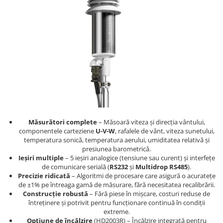
Termometru
Măsurători complete
– Măsoară viteza și direcția vântului,
componentele carteziene
U-V-W
, rafalele de vânt, viteza sunetului,
temperatura sonică, temperatura aerului, umiditatea relativă și
presiunea barometrică.
Ieșiri multiple
– 5 ieșiri analogice (tensiune sau curent) și interfețe
de comunicare serială (
RS232
și
Multidrop RS485
).
Precizie ridicată
– Algoritmi de procesare care asigură o acuratețe
de ±1% pe întreaga gamă de măsurare, fără necesitatea recalibrării.
Construcție robustă
– Fără piese în mișcare, costuri reduse de
întreținere și potrivit pentru funcționare continuă în condiții
extreme.
Opțiune de încălzire
(HD2003R) – Încălzire integrată pentru