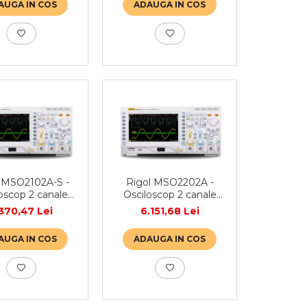
ADAUGA IN COS
AUGA IN COS
 MSO2102A-S -
Rigol MSO2202A -
oscop 2 canale
Osciloscop 2 canale
z · 2GSa/s · 14
200 MHz · 2GSa/s ·
370,47 Lei
6.151,68 Lei
s · 16 canale
14Mpts · 16 canale
ale · generator
digitale
AUGA IN COS
ADAUGA IN COS
nal 2 canale