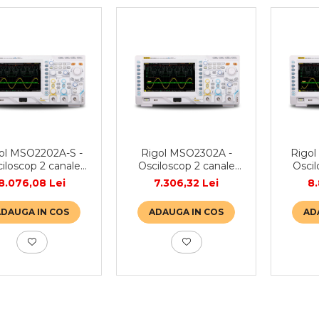
ol MSO2202A-S -
Rigol MSO2302A -
Rigol
iloscop 2 canale
Osciloscop 2 canale
Oscil
0 MHz · 2GSa/s ·
300 MHz · 2GSa/s ·
300 
8.076,08 Lei
7.306,32 Lei
8.
Mpts · 16 canale
56Mpts · 16 canale
56Mp
itale · generator
digitale
digit
ADAUGA IN COS
ADAUGA IN COS
AD
emnal 2 canale
sem