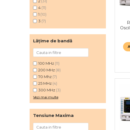
2
(31)
4
(11)
1
(10)
3
(7)
R
Osci
Lățime de bandă
100 MHz
(11)
200 MHz
(8)
70 Mhz
(7)
25 MHz
(4)
300 MHz
(3)
Vezi mai multe
Tensiune Maxima