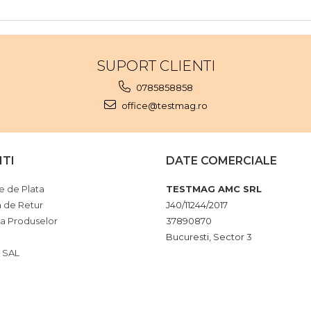
SUPORT CLIENTI
0785858858
office@testmag.ro
NTI
DATE COMERCIALE
 de Plata
TESTMAG AMC SRL
a de Retur
J40/11244/2017
ia Produselor
37890870
Bucuresti, Sector 3
 SAL