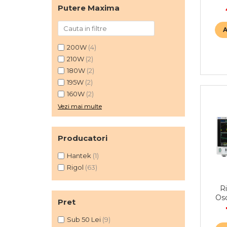
Putere Maxima
200W
(4)
210W
(2)
180W
(2)
195W
(2)
160W
(2)
Vezi mai multe
Producatori
Hantek
(1)
Rigol
(63)
R
Osc
Pret
Sub 50 Lei
(9)