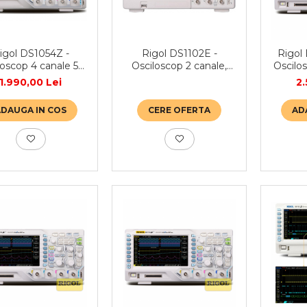
Rigol DS1102E -
igol DS1054Z -
Rigol
Osciloscop 2 canale,
loscop 4 canale 50
Oscilo
100 MHz
MHz
1.990,00 Lei
2.
CERE OFERTA
ADAUGA IN COS
AD