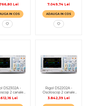
100 MHz
100 MHz
766,80 Lei
7.049,74 Lei
AUGA IN COS
ADAUGA IN COS
Rigol DS2202A -
ol DS2302A -
Osciloscop 2 canale
oscop 2 canale
200 MHz · 2GSa/s ·
MHz · 2GSa/s ·
3.842,39 Lei
.612,16 Lei
56Mpts
56Mpts