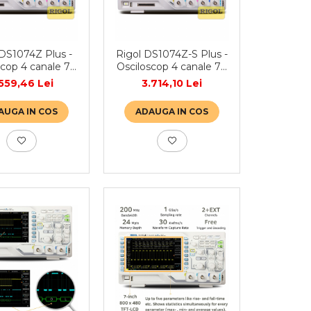
 DS1074Z Plus -
Rigol DS1074Z-S Plus -
scop 4 canale 70
Osciloscop 4 canale 70
MHz
MHz, generator 25 Mhz
559,46 Lei
3.714,10 Lei
AUGA IN COS
ADAUGA IN COS