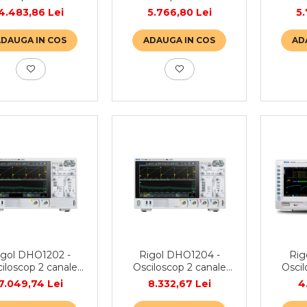
MHz
MHz
4.483,86 Lei
5.766,80 Lei
5.
ADAUGA IN COS
ADAUGA IN COS
AD
igol DHO1202 -
Rigol DHO1204 -
Rig
iloscop 2 canale
Osciloscop 2 canale
Oscil
200 MHz
200 MHz
300 
7.049,74 Lei
8.332,67 Lei
4