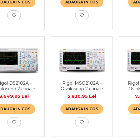
ADAUGA IN COS
ADAUGA IN COS
AD
igol DS2102A -
Rigol MSO2102A -
Rigol
iloscop 2 canale
Osciloscop 2 canale
Oscil
0 MHz · 2GSa/s ·
100 MHz · 2GSa/s · 14
100 MH
3.649,95 Lei
5.830,95 Lei
7.
56Mpts
Mpts · 16 canale
Mpt
digitale
digit
ADAUGA IN COS
ADAUGA IN COS
AD
sem