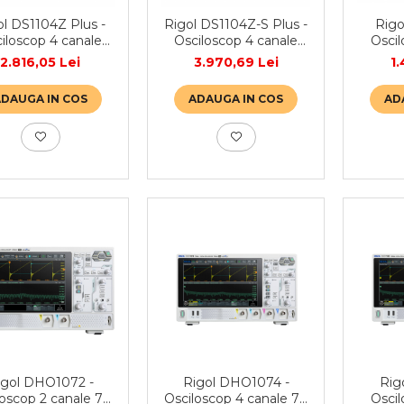
ol DS1104Z Plus -
Rigol DS1104Z-S Plus -
Rigo
iloscop 4 canale
Osciloscop 4 canale
Oscil
100 MHz
100 MHz, generator 25
2.816,05 Lei
3.970,69 Lei
1
MHz
ADAUGA IN COS
ADAUGA IN COS
AD
igol DHO1072 -
Rigol DHO1074 -
Rig
loscop 2 canale 70
Osciloscop 4 canale 70
Oscil