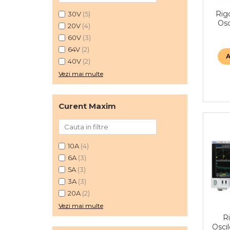
Rig
30V
(5)
Osc
20V
(4)
60V
(3)
64V
(2)
40V
(2)
Vezi mai multe
Curent Maxim
10A
(4)
6A
(3)
5A
(3)
3A
(3)
20A
(2)
Vezi mai multe
R
Osci