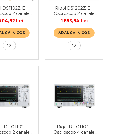
l DS1102Z-E -
Rigol DS1202Z-E -
oscop 2 canale
Osciloscop 2 canale
100 MHz
200 MHz
.404,82 Lei
1.853,84 Lei
AUGA IN COS
ADAUGA IN COS
ol DHO1102 -
Rigol DHO1104 -
oscop 2 canale
Osciloscop 4 canale