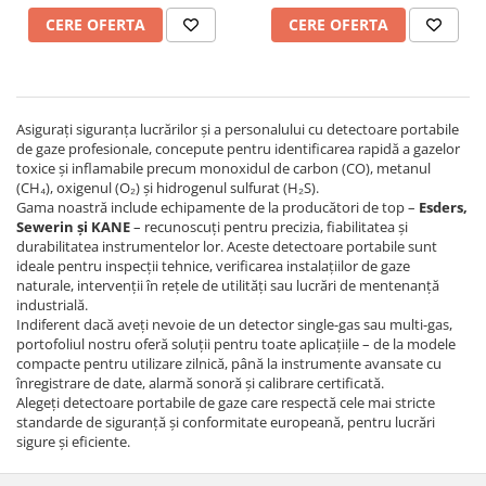
Testare Presiune
CERE OFERTA
CERE OFERTA
Asigurați siguranța lucrărilor și a personalului cu detectoare portabile
de gaze profesionale, concepute pentru identificarea rapidă a gazelor
toxice și inflamabile precum monoxidul de carbon (CO), metanul
(CH₄), oxigenul (O₂) și hidrogenul sulfurat (H₂S).
Gama noastră include echipamente de la producători de top –
Esders,
Sewerin și KANE
– recunoscuți pentru precizia, fiabilitatea și
durabilitatea instrumentelor lor. Aceste detectoare portabile sunt
ideale pentru inspecții tehnice, verificarea instalațiilor de gaze
naturale, intervenții în rețele de utilități sau lucrări de mentenanță
industrială.
Indiferent dacă aveți nevoie de un detector single-gas sau multi-gas,
portofoliul nostru oferă soluții pentru toate aplicațiile – de la modele
compacte pentru utilizare zilnică, până la instrumente avansate cu
înregistrare de date, alarmă sonoră și calibrare certificată.
Alegeți detectoare portabile de gaze care respectă cele mai stricte
standarde de siguranță și conformitate europeană, pentru lucrări
sigure și eficiente.